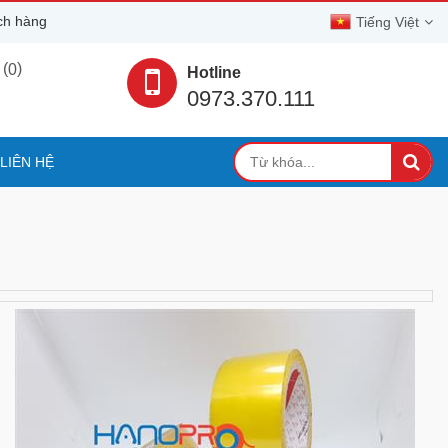
 hàng
Tiếng Việt
(
)
0
Hotline
0973.370.111
LIÊN HỆ