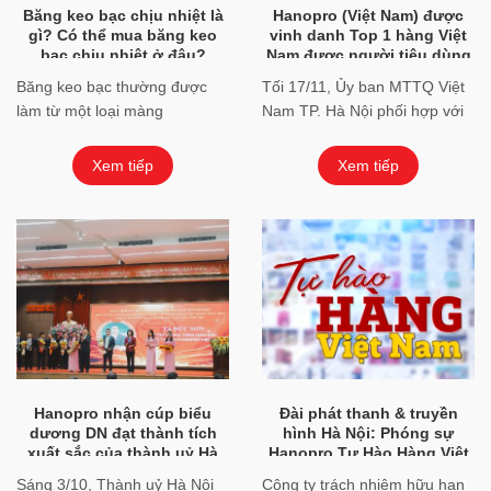
Băng keo bạc chịu nhiệt là
Hanopro (Việt Nam) được
gì? Có thể mua băng keo
vinh danh Top 1 hàng Việt
bạc chịu nhiệt ở đâu?
Nam được người tiêu dùng
yêu thích
Băng keo bạc thường được
Tối 17/11, Ủy ban MTTQ Việt
làm từ một loại màng
Nam TP. Hà Nội phối hợp với
polyethylene hoặc màng bạc
Sở Công Thương Hà Nội tổ
nhôm, phủ một lớp chất bám
chức lễ tôn vinh "Hàng Việt ...
Xem tiếp
Xem tiếp
dính mạnh mẽ. Nó thường ...
Hanopro nhận cúp biểu
Đài phát thanh & truyền
dương DN đạt thành tích
hình Hà Nội: Phóng sự
xuất sắc của thành uỷ Hà
Hanopro Tự Hào Hàng Việt
Nội năm 2023
Nam Chất Lượng Cao
Sáng 3/10, Thành uỷ Hà Nội
Công ty trách nhiệm hữu hạn