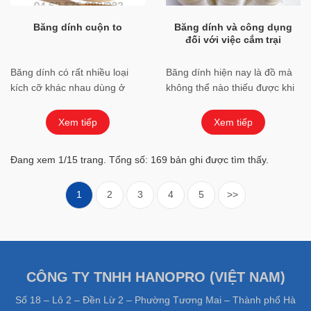
Băng dính cuộn to
Băng dính và công dụng
đối với việc cắm trại
Băng dính có rất nhiều loại
Băng dính hiện nay là đồ mà
kích cỡ khác nhau dùng ở
không thể nào thiếu được khi
nhiều việc khác nhau. Trong
con người cần đến. Và chúng
đó phải kể đến băng dính
ta cùng tìm hiểu thử xem ...
Xem tiếp
Xem tiếp
cuộn to ...
Đang xem 1/15 trang. Tổng số: 169 bản ghi được tìm thấy.
1
2
3
4
5
>>
CÔNG TY TNHH HANOPRO (VIỆT NAM)
Số 18 – Lô 2 – Đền Lừ 2 – Phường Tương Mai – Thành phố Hà