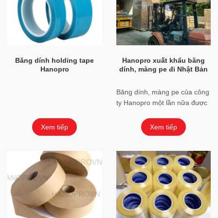
Băng dính holding tape
Hanopro xuất khẩu băng
Hanopro
dính, màng pe đi Nhật Bản
Băng dính, màng pe của công
ty Hanopro một lần nữa được
xuất xưởng đưa đến bạn hàng
Quốc tế. Lần này là Nhật
Xem tiếp
Xem tiếp
Bản,một ...