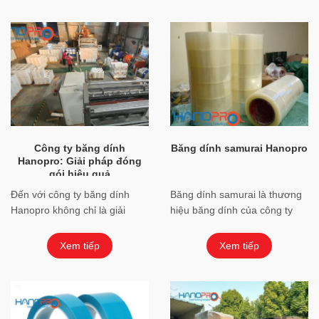
Công ty băng dính
Băng dính samurai Hanopro
Hanopro: Giải pháp đóng
gói hiệu quả
Đến với công ty băng dính
Băng dính samurai là thương
Hanopro không chỉ là giải
hiệu băng dính của công ty
pháp đóng gói, bạn sẽ nhận
Hanopro. Đây là dòng sản
được những tư vấn từ những
phâm chất lượng cao do chính
Xem tiếp
Xem tiếp
chuyên gia ...
nhà máy băng ...