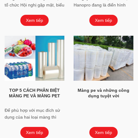
tổ chức Hội nghị gặp mặt, biểu
Hanopro đang là điển hình
dương chủ doanh nghiệp và
của một doanh nghiệp Việt.
các tập thể, cá nhân có thành
Đã thành công trong việc xây
Xem tiếp
Xem tiếp
...
dựng những giá ...
TOP 5 CÁCH PHÂN BIỆT
Màng pe và những công
MÀNG PE VÀ MÀNG PET
dụng tuyệt vời
Để phù hợp với mục đích sử
dụng của hai loại màng thì
cần phải phân biệt màng PE
và màng PET . Đối với ...
Xem tiếp
Xem tiếp