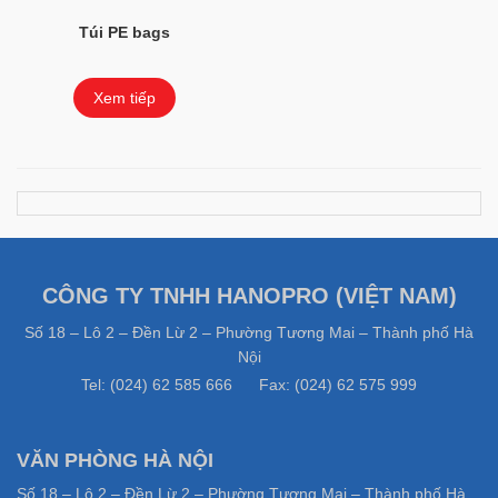
Túi PE bags
Xem tiếp
CÔNG TY TNHH HANOPRO (VIỆT NAM)
Số 18 – Lô 2 – Đền Lừ 2 – Phường Tương Mai – Thành phố Hà
Nội
Tel: (024) 62 585 666 Fax: (024) 62 575 999
VĂN PHÒNG HÀ NỘI
Số 18 – Lô 2 – Đền Lừ 2 – Phường Tương Mai – Thành phố Hà