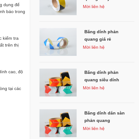
HOTLINE
Vĩnh Phúc
ng dụng để
khẩu
Mời liên hệ
0902 167 333
ảnh báo trong
chamsockhachhang@hanopro.com
MR QUÂN
Băng dính phản
Hải Dương
 kiểm tra
0967 899 777
quang giá rẻ
t trên thị
Mời liên hệ
chamsockhachhang@hanopro.com
dính cao, độ
Băng dính phản
quang siêu dính
Mời liên hệ
òng tại các
Băng dính dán sàn
phản quang
Mời liên hệ