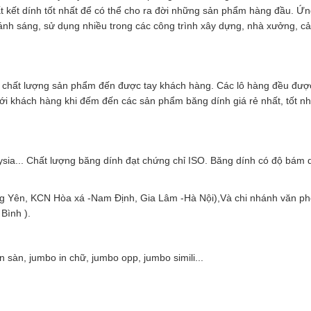
 kết dính tốt nhất để có thể cho ra đời những sản phẩm hàng đầu. Ứ
 ánh sáng, sử dụng nhiều trong các công trình xây dựng, nhà xưởng, c
o chất lượng sản phẩm đến được tay khách hàng. Các lô hàng đều được
i khách hàng khi đếm đến các sản phẩm băng dính giá rẻ nhất, tốt nhấ
ia... Chất lượng băng dính đạt chứng chỉ ISO. Băng dính có độ bám 
ng Yên, KCN Hòa xá -Nam Định, Gia Lâm -Hà Nội),Và chi nhánh văn ph
Bình ).
sàn, jumbo in chữ, jumbo opp, jumbo simili...