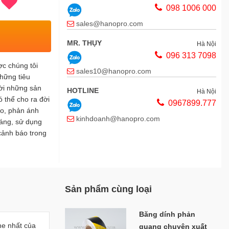
098 1006 000
sales@hanopro.com
MR. THỤY
Hà Nội
096 313 7098
c chúng tôi
sales10@hanopro.com
những tiêu
ời những sản
HOTLINE
Hà Nội
ó thể cho ra đời
0967899.777
o, phản ánh
kinhdoanh@hanopro.com
sáng, sử dụng
cảnh báo trong
MS HẠNH
Thái Bình
0163.6780.888
chamsockhachhang@hanopro.com
MS VÂN ANH
Thái Bình
Sản phẩm cùng loại
098 104 8862
chamsockhachhang@hanopro.com
Băng dính phản
he nhất của
quang chuyên xuất