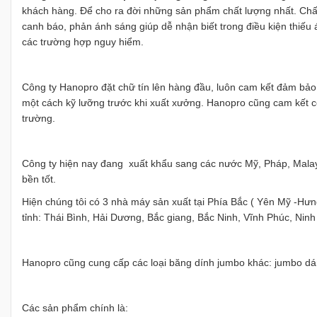
khách hàng. Để cho ra đời những sản phẩm chất lượng nhất. Chất
canh báo, phản ánh sáng giúp dễ nhận biết trong điều kiện thiếu
các trường hợp nguy hiểm.
Công ty Hanopro đặt chữ tín lên hàng đầu, luôn cam kết đảm bả
một cách kỹ lưỡng trước khi xuất xưởng. Hanopro cũng cam kết cớ
trường.
Công ty hiện nay đang xuất khẩu sang các nước Mỹ, Pháp, Malays
bền tốt.
Hiện chúng tôi có 3 nhà máy sản xuất tại Phía Bắc ( Yên Mỹ -Hư
tỉnh: Thái Bình, Hải Dương, Bắc giang, Bắc Ninh, Vĩnh Phúc, Ninh 
Hanopro cũng cung cấp các loại băng dính jumbo khác: jumbo dán 
Các sản phẩm chính là: