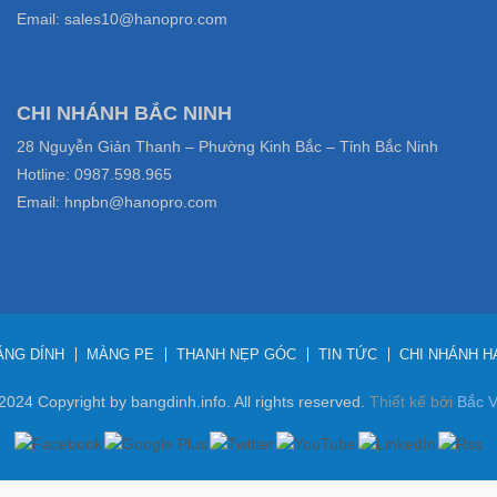
Email: sales10@hanopro.com
CHI NHÁNH BẮC NINH
28 Nguyễn Giản Thanh – Phường Kinh Bắc – Tỉnh Bắc Ninh
Hotline: 0987.598.965
Email: hnpbn@hanopro.com
ĂNG DÍNH
MÀNG PE
THANH NẸP GÓC
TIN TỨC
CHI NHÁNH 
2024 Copyright by bangdinh.info. All rights reserved.
Thiết kế bởi
Bắc V
Hôm nay: 1,279 Tổng số: 24,937,813