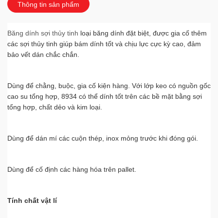
Thông tin sản phẩm
kinhdoanh@hanopro.com
Băng dính sợi thủy tinh
MS HẠNH
loại băng dính đặt biệt, được gia cố thêm
Thái Bình
các sợi thủy tinh giúp bám dính tốt và chịu lực cực kỳ cao, đảm
0163.6780.888
bảo vết dán chắc chắn.
chamsockhachhang@hanopro.com
MS VÂN ANH
Thái Bình
Dùng để chằng, buộc, gia cố kiện hàng. Với lớp keo có nguồn gốc
098 104 8862
cao su tổng hợp, 8934 có thể dính tốt trên các bề mặt bằng sợi
chamsockhachhang@hanopro.com
tổng hợp, chất dẻo và kim loại.
HOTLINE
Vĩnh Phúc
0902 167 333
Dùng để dán mí các cuộn thép, inox mỏng trước khi đóng gói.
chamsockhachhang@hanopro.com
MR QUÂN
Dùng để cố định các hàng hóa trên pallet.
Hải Dương
0967 899 777
chamsockhachhang@hanopro.com
Tính chất vật lí