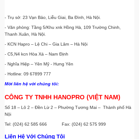
- Trụ sở: 23 Vạn Bảo, Liễu Giai, Ba Đình, Hà Nội.
- Văn phòng: Tầng 5/Khu xnk Hồng Hà, 109 Trường Chinh,
Thanh Xuân, Hà Nội.
- KCN Hapro – Lệ Chi – Gia Lâm – Hà Nội
- C5,N4 kcn Hòa Xá – Nam Định
- Nghĩa Hiệp – Yên Mỹ - Hưng Yên
- Hotline: 09 67899 777​
Mời liên hệ với chúng tôi:
CÔNG TY TNHH HANOPRO (VIỆT NAM)
Số 18 – Lô 2 – Đền Lừ 2 – Phường Tương Mai – Thành phố Hà
Nội
Tel: (024) 62 585 666 Fax: (024) 62 575 999
Liên Hệ Với Chúng Tôi