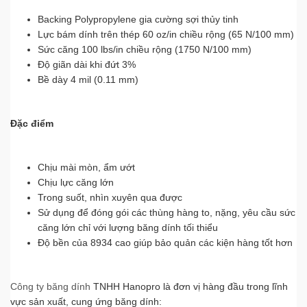
Backing Polypropylene gia cường sợi thủy tinh
Lực bám dính trên thép 60 oz/in chiều rộng (65 N/100 mm)
Sức căng 100 lbs/in chiều rộng (1750 N/100 mm)
Độ giãn dài khi đứt 3%
Bề dày 4 mil (0.11 mm)
Đặc điểm
Chịu mài mòn, ẩm ướt
Chịu lực căng lớn
Trong suốt, nhìn xuyên qua được
Sử dụng để đóng gói các thùng hàng to, nặng, yêu cầu sức
căng lớn chỉ với lượng băng dính tối thiểu
Độ bền của 8934 cao giúp bảo quản các kiện hàng tốt hơn
Công ty băng dính
TNHH Hanopro là đơn vị hàng đầu trong lĩnh
vực sản xuất, cung ứng băng dính: