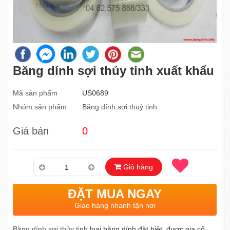
Băng dính sợi thủy tinh xuất khẩu
Mã sản phẩm
US0689
Nhóm sản phẩm
Băng dính sợi thuỷ tinh
Giá bán
0
Giỏ hàng
ĐẶT MUA NGAY
Giao hàng nhanh tận nơi
Băng dính sợi thủy tinh
loại băng dính đặt biệt, được gia cố