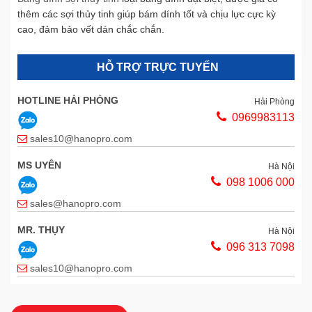
thêm các sợi thủy tinh giúp bám dính tốt và chịu lực cực kỳ
cao, đảm bảo vết dán chắc chắn.
HỖ TRỢ TRỰC TUYẾN
HOTLINE HẢI PHÒNG
Hải Phòng
0969983113
sales10@hanopro.com
MS UYÊN
Hà Nội
098 1006 000
sales@hanopro.com
MR. THỤY
Hà Nội
096 313 7098
sales10@hanopro.com
HOTLINE
Hà Nội
0967899.777