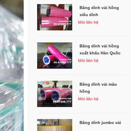
HOTLINE
Vĩnh Phúc
Băng dính vải hồng
0902 167 333
siêu dính
chamsockhachhang@hanopro.com
Mời liên hệ
MR QUÂN
Hải Dương
0967 899 777
chamsockhachhang@hanopro.com
Băng dính vải hồng
xuất khẩu Hàn Quốc
Mời liên hệ
Băng dính vải màu
hồng
Mời liên hệ
Băng dính jumbo vải