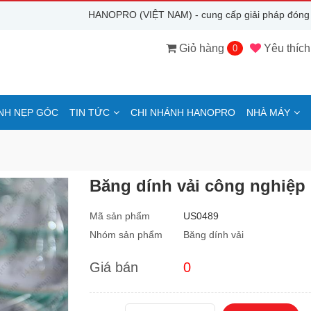
HANOPRO (VIỆT NAM) - cung cấp giải pháp đóng gói cho kh
Giỏ hàng
Yêu thích
0
NH NẸP GÓC
TIN TỨC
CHI NHÁNH HANOPRO
NHÀ MÁY
Băng dính vải công nghiệp
Mã sản phẩm
US0489
Nhóm sản phẩm
Băng dính vải
Giá bán
0