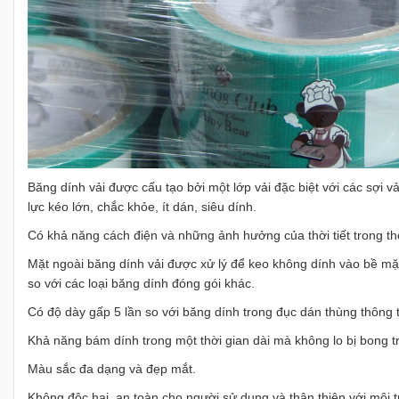
Băng dính vải được cấu tạo bởi một lớp vải đặc biệt với các sợi 
lực kéo lớn, chắc khỏe, ít dán, siêu dính.
Có khả năng cách điện và những ảnh hưởng của thời tiết trong thờ
Mặt ngoài băng dính vải được xử lý để keo không dính vào bề mặt
so với các loại băng dính đóng gói khác.
Có độ dày gấp 5 lần so với băng dính trong đục dán thùng thông
Khả năng bám dính trong một thời gian dài mà không lo bị bong t
Màu sắc đa dạng và đẹp mắt.
Không độc hại, an toàn cho người sử dụng và thân thiện với môi 