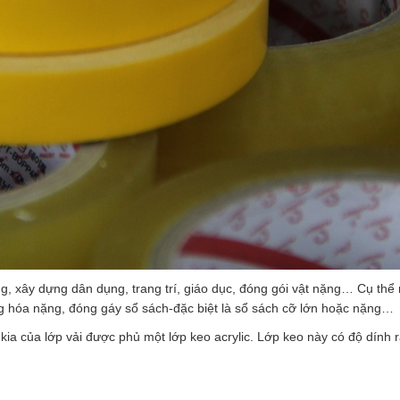
ng, xây dựng dân dụng, trang trí, giáo dục, đóng gói vật nặng… Cụ thể
ng hóa nặng, đóng gáy sổ sách-đặc biệt là sổ sách cỡ lớn hoặc nặng…
ia của lớp vải được phủ một lớp keo acrylic. Lớp keo này có độ dính r