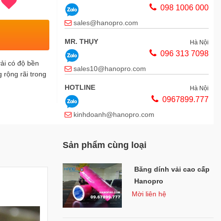
098 1006 000
sales@hanopro.com
MR. THỤY
Hà Nội
096 313 7098
vải có độ bền
sales10@hanopro.com
 rộng rãi trong
HOTLINE
Hà Nội
0967899.777
kinhdoanh@hanopro.com
MS HẠNH
Thái Bình
Sản phẩm cùng loại
0163.6780.888
chamsockhachhang@hanopro.com
Băng dính vải cao cấp
MS VÂN ANH
Thái Bình
Hanopro
098 104 8862
Mời liên hệ
chamsockhachhang@hanopro.com