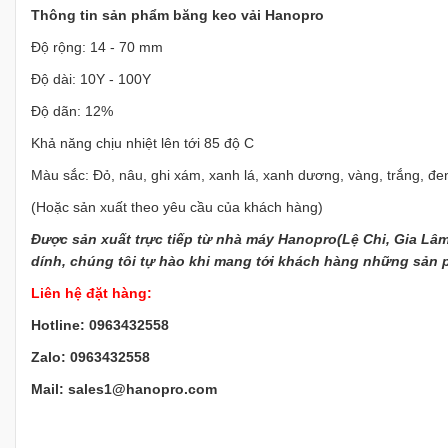
Thông tin sản phẩm băng keo vải Hanopro
Độ rộng: 14 - 70 mm
Độ dài: 10Y - 100Y
Độ dãn: 12%
Khả năng chịu nhiệt lên tới 85 độ C
Màu sắc: Đỏ, nâu, ghi xám, xanh lá, xanh dương, vàng, trắng, đ
(Hoặc sản xuất theo yêu cầu của khách hàng)
Được sản xuất trực tiếp từ nhà máy Hanopro(Lệ Chi, Gia Lâm
dính, chúng tôi tự hào khi mang tới khách hàng những sản p
Liên hệ đặt hàng:
Hotline: 0963432558
Zalo: 0963432558
Mail: sales1@hanopro.com