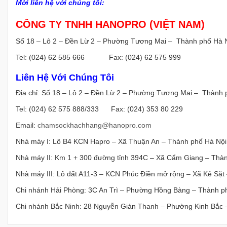
Mời liên hệ với chúng tôi:
CÔNG TY TNHH HANOPRO (VIỆT NAM)
Số 18 – Lô 2 – Đền Lừ 2 – Phường Tương Mai – Thành phố Hà 
Tel: (024) 62 585 666 Fax: (024) 62 575 999
Liên Hệ Với Chúng Tôi
Địa chỉ: Số 18 – Lô 2 – Đền Lừ 2 – Phường Tương Mai – Thành 
Tel: (024) 62 575 888/333 Fax: (024) 353 80 229
Email:
chamsockhachhang@hanopro.com
Nhà máy I: Lô B4 KCN Hapro – Xã Thuận An – Thành phố Hà Nội
Nhà máy II: Km 1 + 300 đường tỉnh 394C – Xã Cẩm Giang – Thà
Nhà máy III: Lô đất A11-3 – KCN Phúc Điền mở rộng – Xã Kẻ Sặt
Chi nhánh Hải Phòng: 3C An Trì – Phường Hồng Bàng – Thành p
Chi nhánh Bắc Ninh: 28 Nguyễn Giản Thanh – Phường Kinh Bắc –