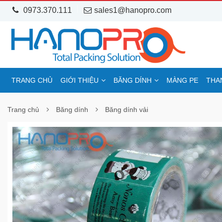
0973.370.111
sales1@hanopro.com
TRANG CHỦ
GIỚI THIỆU
BĂNG DÍNH
MÀNG PE
THA
Trang chủ
Băng dính
Băng dính vải