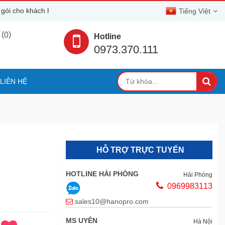
ách hàng
Tiếng Việt
(
)
0
Hotline
0973.370.111
LIÊN HỆ
HỖ TRỢ TRỰC TUYẾN
HOTLINE HẢI PHÒNG
Hải Phòng
0969983113
sales10@hanopro.com
MS UYÊN
Hà Nội