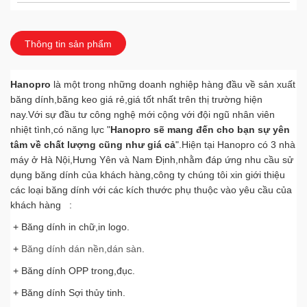
HOTLINE
Hà Nội
0967899.777
Thông tin sản phẩm
kinhdoanh@hanopro.com
Hanopro
MS HẠNH
là một trong những doanh nghiệp hàng đầu về sản xuất
Thái Bình
băng dính,băng keo giá rẻ,giá tốt nhất trên thị trường hiện
0163.6780.888
nay.Với sự đầu tư công nghệ mới cộng với đội ngũ nhân viên
chamsockhachhang@hanopro.com
nhiệt tình,có năng lực "
Hanopro sẽ mang đến cho bạn sự yên
tâm về chất lượng cũng như giá cả
".Hiện tại Hanopro có 3 nhà
MS VÂN ANH
Thái Bình
máy ở Hà Nội,Hưng Yên và Nam Định,nhằm đáp ứng nhu cầu sử
098 104 8862
dụng băng dính của khách hàng,công ty chúng tôi xin giới thiệu
chamsockhachhang@hanopro.com
các loại băng dính với các kích thước phụ thuộc vào yêu cầu của
khách hàng :
HOTLINE
Vĩnh Phúc
+ Băng dính in chữ,in logo.
0902 167 333
+
Băng dính dán nền,dán sàn
.
chamsockhachhang@hanopro.com
+ Băng dính OPP trong,đục.
MR QUÂN
Hải Dương
0967 899 777
+ Băng dính Sợi thủy tinh.