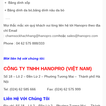
chamsockhachhang@hanopro.com
+ Băng dính xốp
+ Băng dính da bò,băng dính nâu da bò
.....
Mọi thắc mắc xin quý khách vui lòng liên hệ tới Hanopro theo địa
chỉ Email
:
chamsockhachhang@hanopro.com
hoặc
sales@hanopro.com
Phone : 04 62 575 888/333
Mời liên hệ với chúng tôi:
CÔNG TY TNHH HANOPRO (VIỆT NAM)
Số 18 – Lô 2 – Đền Lừ 2 – Phường Tương Mai – Thành phố Hà
Nội
Tel: (024) 62 585 666 Fax: (024) 62 575 999
Liên Hệ Với Chúng Tôi
Địa chỉ: Số 18 – Lô 2 – Đền Lừ 2 – Phường Tương Mai – Thành