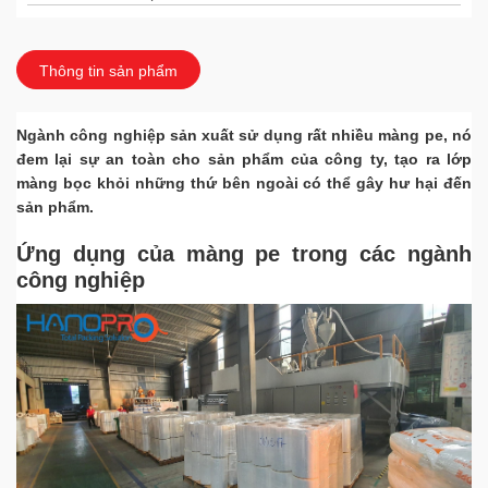
HOTLINE
Hà Nội
0967899.777
Thông tin sản phẩm
kinhdoanh@hanopro.com
Ngành công nghiệp sản xuất sử dụng rất nhiều màng pe, nó
MS HẠNH
Thái Bình
đem lại sự an toàn cho sản phẩm của công ty, tạo ra lớp
0163.6780.888
màng bọc khỏi những thứ bên ngoài có thể gây hư hại đến
chamsockhachhang@hanopro.com
sản phẩm.
MS VÂN ANH
Thái Bình
Ứng dụng của màng pe trong các ngành
098 104 8862
công nghiệp
chamsockhachhang@hanopro.com
HOTLINE
Vĩnh Phúc
0902 167 333
chamsockhachhang@hanopro.com
MR QUÂN
Hải Dương
0967 899 777