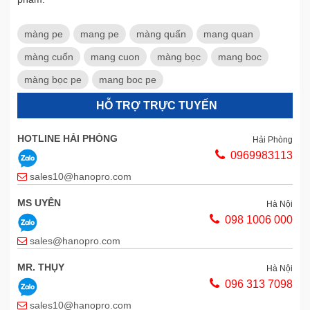
màng pe
mang pe
màng quấn
mang quan
màng cuốn
mang cuon
màng bọc
mang boc
màng bọc pe
mang boc pe
HỖ TRỢ TRỰC TUYẾN
HOTLINE HẢI PHÒNG
Hải Phòng
0969983113
sales10@hanopro.com
MS UYÊN
Hà Nội
098 1006 000
sales@hanopro.com
MR. THỤY
Hà Nội
096 313 7098
sales10@hanopro.com