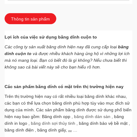
HOTLINE
Hà Nội
0967899.777
Thông tin sản phẩm
kinhdoanh@hanopro.com
Lợi ích của việc sử dụng băng dính cuộn to
MS HẠNH
Thái Bình
0163.6780.888
Các công ty sản xuất băng dính hiện nay đã cung cấp loại
băng
dính cuộn to
và được nhiều khách hàng ủng hộ vì những lợi ích
chamsockhachhang@hanopro.com
mà nó mang loại. Bạn có biết đó là gì không? Nếu chưa biết thì
MS VÂN ANH
Thái Bình
không sao cả bài viết này sẽ cho bạn hiểu rõ hơn.
098 104 8862
chamsockhachhang@hanopro.com
Các sản phẩm băng dính có mặt trên thị trường hiện nay
HOTLINE
Vĩnh Phúc
Trên thị trường hiện nay có rất nhiều loại băng dính khác nhau,
0902 167 333
các bạn có thể lựa chọn băng dính phù hợp tùy vào mục đích sử
dụng của mình. Các sản phẩm băng dính được sử dụng phổ biến
chamsockhachhang@hanopro.com
hiện nay bao gồm: Băng dính opp ,
băng dính dán sàn
, băng
MR QUÂN
dính in logo ,
băng dính sợi thủy tinh
, băng dính bảo vệ bề mặt ,
Hải Dương
0967 899 777
băng dính điện , băng dính giấy,
…
vv