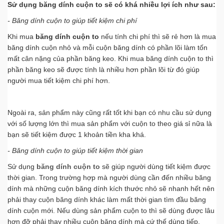
chamsockhachhang@hanopro.com
Sử dụng băng dính cuộn to sẽ có khá nhiều lợi ích như sau:
- Băng dính cuộn to giúp tiết kiệm chi phí
Khi mua
băng dính cuộn to
nếu tính chi phí thì sẽ rẻ hơn là mua
băng dính cuộn nhỏ và mỗi cuộn băng dính có phần lõi làm tốn
mất cân nặng của phần băng keo. Khi mua băng dính cuộn to thì
phần băng keo sẽ được tính là nhiều hơn phần lõi từ đó giúp
người mua tiết kiệm chi phí hơn.
Ngoài ra, sản phẩm này cũng rất tốt khi bạn có nhu cầu sử dụng
với số lượng lớn thì mua sản phẩm với cuộn to theo giá sỉ nữa là
bạn sẽ tiết kiệm được 1 khoản tiền kha khá.
- Băng dính cuộn to giúp tiết kiệm thời gian
Sử dụng
băng dính cuộn to
sẽ giúp người dùng tiết kiệm được
thời gian. Trong trường hợp mà người dùng cần đến nhiều băng
dính mà những cuộn băng dính kích thước nhỏ sẽ nhanh hết nên
phải thay cuộn băng dính khác làm mất thời gian tìm đầu băng
dính cuộn mới. Nếu dùng sản phẩm cuộn to thì sẽ dùng được lâu
hơn đỡ phải thay nhiều cuộn băng dính mà cứ thế dùng tiếp.