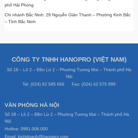
phố Hải Phòng
Chi nhánh Bắc Ninh: 28 Nguyễn Giản Thanh – Phường Kinh Bắc
– Tỉnh Bắc Ninh
CÔNG TY TNHH HANOPRO (VIỆT NAM)
Số 18 – Lô 2 – Đền Lừ 2 – Phường Tương Mai – Thành phố Hà
Nội
Tel: (024) 62 585 666 Fax: (024) 62 575 999
VĂN PHÒNG HÀ NỘI
Số 18 – Lô 2 – Đền Lừ 2 – Phường Tương Mai – Thành phố Hà
Nội
Hotline: 0981.006.000
Email: kinhdoanh@hanopro.com