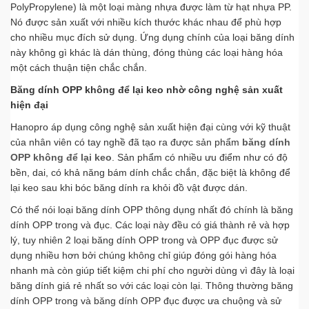
0967 899 777
PolyPropylene) là một loại màng nhựa được làm từ hạt nhựa PP.
Nó được sản xuất với nhiều kích thước khác nhau để phù hợp
chamsockhachhang@hanopro.com
cho nhiều mục đích sử dụng. Ứng dụng chính của loại băng dính
này không gì khác là dán thùng, đóng thùng các loại hàng hóa
một cách thuận tiện chắc chắn.
Băng dính OPP không để lại keo nhờ công nghệ sản xuất
hiện đại
Hanopro áp dụng công nghệ sản xuất hiện đại cùng với kỹ thuật
của nhân viên có tay nghề đã tạo ra được sản phẩm
băng dính
OPP không để lại keo
. Sản phẩm có nhiều ưu điểm như có độ
bền, dai, có khả năng bám dính chắc chắn, đặc biệt là không để
lại keo sau khi bóc băng dính ra khỏi đồ vật được dán.
Có thể nói loại băng dính OPP thông dụng nhất đó chính là băng
dính OPP trong và đục. Các loại này đều có giá thành rẻ và hợp
lý, tuy nhiên 2 loại băng dính OPP trong và OPP đục được sử
dụng nhiều hơn bởi chúng không chỉ giúp đóng gói hàng hóa
nhanh mà còn giúp tiết kiệm chi phí cho người dùng vì đây là loại
băng dính giá rẻ nhất so với các loại còn lại. Thông thường băng
dính OPP trong và băng dính OPP đục được ưa chuộng và sử