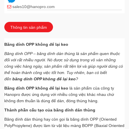
sales10@hanopro.com
HOTLINE
Hà Nội
0967899.777
Thông tin sản phẩm
kinhdoanh@hanopro.com
Băng dính OPP không để lại keo
MS HẠNH
Thái Bình
0163.6780.888
Băng dính OPP – băng dính dán thùng là sản phẩm quen thuộc
đối với rất nhiều người. Nó được sử dụng trong vô vàn những
chamsockhachhang@hanopro.com
công việc hàng ngày, sản phẩm rất tiện lợi và giúp người dùng có
MS VÂN ANH
Thái Bình
thể hoàn thành công việc tốt hơn. Tuy nhiên, bạn có biết
098 104 8862
đến
băng dính OPP không để lại keo
?
chamsockhachhang@hanopro.com
Băng dính OPP không để lại keo
là sản phẩm của công ty
Hanopro được ứng dụng với nhiều công việc khác nhau chứ
HOTLINE
Vĩnh Phúc
không đơn thuần là dùng để dán, đóng thùng hàng.
0902 167 333
Thành phần cấu tạo của băng dính dán thùng
chamsockhachhang@hanopro.com
Băng dính dán thùng hay còn gọi là băng dính OPP (Oriented
MR QUÂN
PolyPropylene) được làm từ vật liệu màng BOPP (Biaxial Oriented
Hải Dương