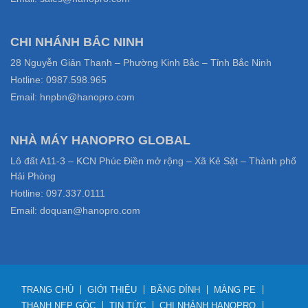
CHI NHÁNH BẮC NINH
28 Nguyễn Giản Thanh – Phường Kinh Bắc – Tỉnh Bắc Ninh
Hotline: 0987.598.965
Email: hnpbn@hanopro.com
NHÀ MÁY HANOPRO GLOBAL
Lô đất A11-3 – KCN Phúc Điền mở rộng – Xã Kẻ Sặt – Thành phố
Hải Phòng
Hotline: 097.337.0111
Email: doquan@hanopro.com
TRANG CHỦ
GIỚI THIỆU
BĂNG DÍNH
MÀNG PE
THANH NẸP GÓC
TIN TỨC
CHI NHÁNH HANOPRO