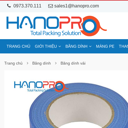
0973.370.111
sales1@hanopro.com
TRANG CHỦ
GIỚI THIỆU
BĂNG DÍNH
MÀNG PE
THA
Trang chủ
Băng dính
Băng dính vải