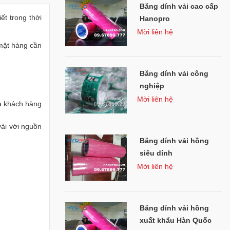
HOTLINE
Vĩnh Phúc
Băng dính vải cao cấp
0902 167 333
ết trong thời
Hanopro
Mời liên hệ
chamsockhachhang@hanopro.com
 mặt hàng cần
MR QUÂN
Hải Dương
0967 899 777
Băng dính vải công
chamsockhachhang@hanopro.com
nghiệp
Mời liên hệ
ủa khách hàng
vải với nguồn
Băng dính vải hồng
siêu dính
Mời liên hệ
Băng dính vải hồng
xuất khẩu Hàn Quốc