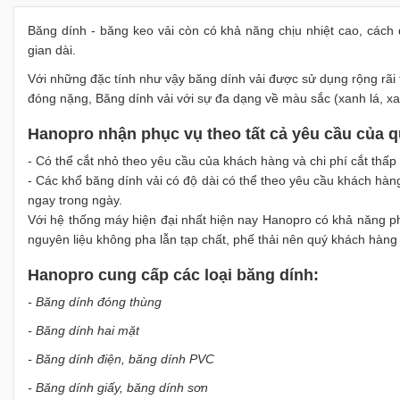
Băng dính - băng keo vải còn có khả năng chịu nhiệt cao, cách 
gian dài.
Với những đặc tính như vậy băng dính vải được sử dụng rộng rãi 
đóng nặng, Băng dính vải với sự đa dạng về màu sắc (xanh lá, xa
Hanopro nhận phục vụ theo tất cả yêu cầu của 
- Có thể cắt nhỏ theo yêu cầu của khách hàng và chi phí cắt thấp
- Các khổ băng dính vải có độ dài có thể theo yêu cầu khách hà
ngay trong ngày.
Với hệ thống máy hiện đại nhất hiện nay Hanopro có khả năng ph
nguyên liệu không pha lẫn tạp chất, phế thải nên quý khách hàng
Hanopro cung cấp các loại băng dính:
- Băng dính đóng thùng
- Băng dính hai mặt
- Băng dính điện, băng dính PVC
- Băng dính giấy, băng dính sơn