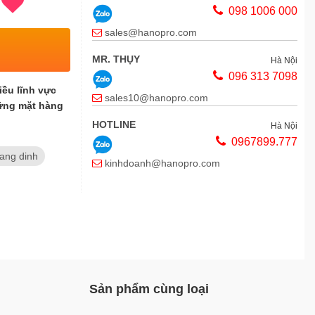
098 1006 000
sales@hanopro.com
MR. THỤY
Hà Nội
096 313 7098
iều lĩnh vực
sales10@hanopro.com
hững mặt hàng
HOTLINE
Hà Nội
0967899.777
ang dinh
kinhdoanh@hanopro.com
MS HẠNH
Thái Bình
0163.6780.888
chamsockhachhang@hanopro.com
MS VÂN ANH
Thái Bình
098 104 8862
Sản phẩm cùng loại
chamsockhachhang@hanopro.com