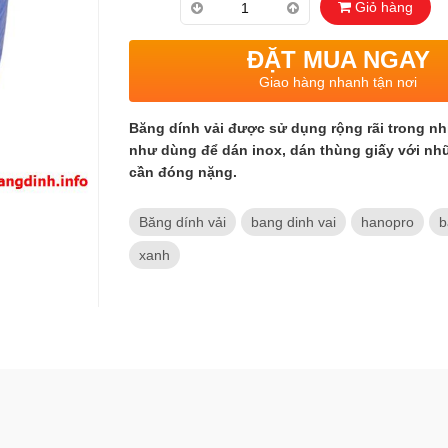
Giỏ hàng
ĐẶT MUA NGAY
Giao hàng nhanh tận nơi
Băng dính vải được sử dụng rộng rãi trong nh
như dùng để dán inox, dán thùng giấy với n
cần đóng nặng.
Băng dính vải
bang dinh vai
hanopro
b
xanh