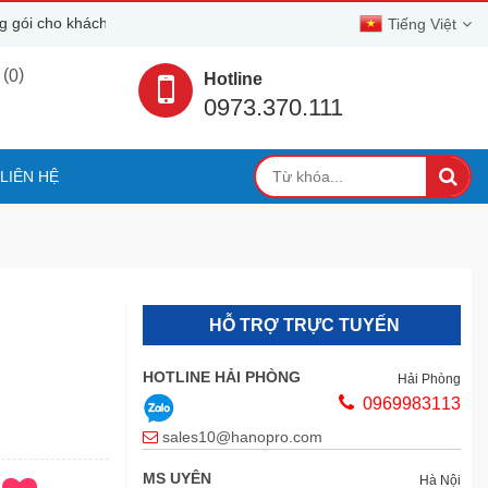
i cho khách hàng
Tiếng Việt
(
)
0
Hotline
0973.370.111
LIÊN HỆ
HỖ TRỢ TRỰC TUYẾN
HOTLINE HẢI PHÒNG
Hải Phòng
0969983113
sales10@hanopro.com
MS UYÊN
Hà Nội