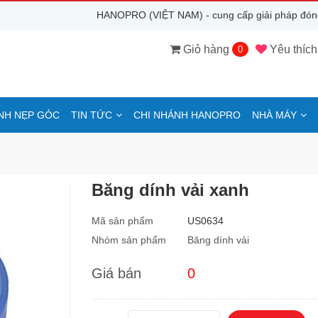
HANOPRO (VIỆT NAM) - cung cấp giải pháp đóng gó
Giỏ hàng
Yêu thích
0
NH NẸP GÓC
TIN TỨC
CHI NHÁNH HANOPRO
NHÀ MÁY
Băng dính vải xanh
Mã sản phẩm
US0634
Nhóm sản phẩm
Băng dính vải
Giá bán
0