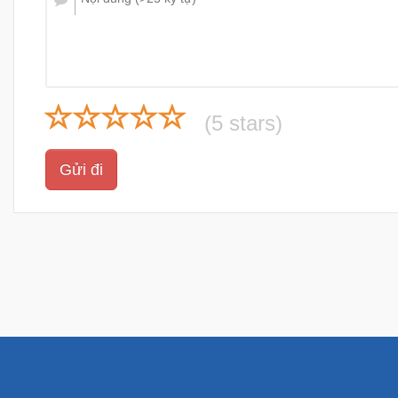
(
5
stars)
Gửi đi