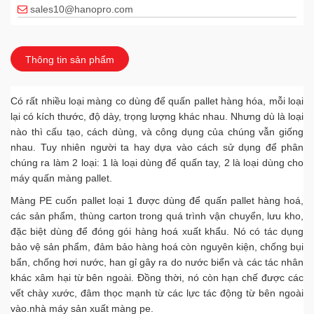
sales10@hanopro.com
HOTLINE
Hà Nội
0967899.777
Thông tin sản phẩm
kinhdoanh@hanopro.com
Có rất nhiều loại màng co dùng để quấn pallet hàng hóa, mỗi loại
MS HẠNH
Thái Bình
lại có kích thước, độ dày, trọng lượng khác nhau. Nhưng dù là loại
0163.6780.888
nào thì cấu tạo, cách dùng, và công dụng của chúng vẫn giống
chamsockhachhang@hanopro.com
nhau. Tuy nhiên người ta hay dựa vào cách sử dụng để phân
chúng ra làm 2 loại: 1 là loại dùng để quấn tay, 2 là loại dùng cho
MS VÂN ANH
Thái Bình
máy quấn màng pallet.
098 104 8862
Màng PE cuốn pallet loại 1 được dùng để quấn pallet hàng hoá,
chamsockhachhang@hanopro.com
các sản phẩm, thùng carton trong quá trình vận chuyển, lưu kho,
đặc biệt dùng để đóng gói hàng hoá xuất khẩu. Nó có tác dụng
HOTLINE
Vĩnh Phúc
bảo vệ sản phẩm, đảm bảo hàng hoá còn nguyên kiện, chống bụi
0902 167 333
bẩn, chống hơi nước, han gỉ gây ra do nước biển và các tác nhân
chamsockhachhang@hanopro.com
khác xâm hại từ bên ngoài. Đồng thời, nó còn hạn chế được các
vết chày xước, đâm thọc mạnh từ các lực tác động từ bên ngoài
MR QUÂN
Hải Dương
vào.nhà máy sản xuất màng pe.
0967 899 777