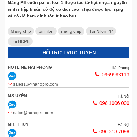
Màng PE cuốn pallet loại 1 được tạo từ hạt nhựa nguyên
sinh nhập khẩu, có độ co dãn cao, chịu được lực nặng
và có độ bám dính tốt, ít hao hụt.
Màng chip
túi nilon
mang chip
Túi Nilon PP
Túi HDPE
HỖ TRỢ TRỰC TUYẾN
HOTLINE HẢI PHÒNG
Hải Phòng
0969983113
sales10@hanopro.com
MS UYÊN
Hà Nội
098 1006 000
sales@hanopro.com
MR. THỤY
Hà Nội
096 313 7098